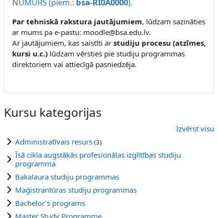
NUMURS (piem.:
bsa-RI0A0000
).
Par tehniskā rakstura jautājumiem
, lūdzam sazināties
ar mums pa e-pastu: moodle@bsa.edu.lv.
Ar jautājumiem, kas saistīti ar
studiju procesu (atzīmes,
kursi u.c.)
lūdzam vērsties pie studiju programmas
direktoriem vai attiecīgā pasniedzēja.
Kursu kategorijas
Izvērst visu
Administratīvais resurs
(3)
Īsā cikla augstākās profesionālas izglītības studiju
programma
Bakalaura studiju programmas
Maģistrantūras studiju programmas
Bachelor's programs
Master Study Programme