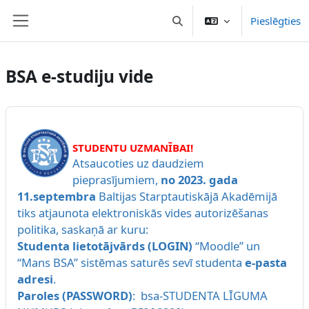
Atvērt galveno saturu
Pieslēgties
Pārslēgt meklēšanas ievadi
Sānu panelis
BSA e-studiju vide
STUDENTU UZMANĪBAI!
Atsaucoties uz daudziem
pieprasījumiem,
no 2023. gada
11.septembra
Baltijas Starptautiskājā Akadēmijā
tiks atjaunota elektroniskās vides autorizēšanas
politika, saskaņā ar kuru:
Studenta lietotājvārds (LOGIN)
“Moodle” un
“Mans BSA” sistēmas saturēs sevī studenta
e-pasta
adresi
.
Paroles (PASSWORD)
: bsa-STUDENTA LĪGUMA