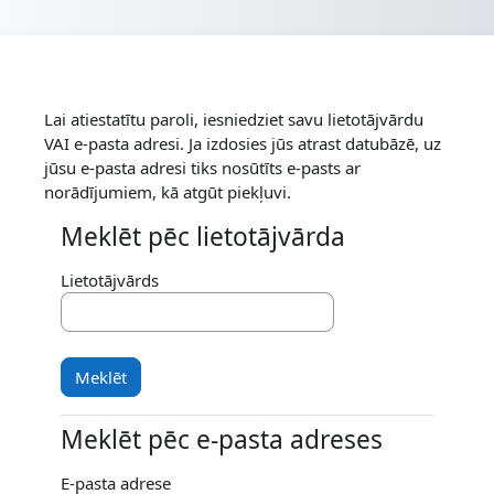
Atvērt galveno saturu
Lai atiestatītu paroli, iesniedziet savu lietotājvārdu
VAI e-pasta adresi. Ja izdosies jūs atrast datubāzē, uz
jūsu e-pasta adresi tiks nosūtīts e-pasts ar
norādījumiem, kā atgūt piekļuvi.
Meklēt pēc lietotājvārda
Meklēt pēc lietotājvārda
Lietotājvārds
Meklēt pēc e-pasta adreses
Meklēt pēc e-pasta adreses
E-pasta adrese