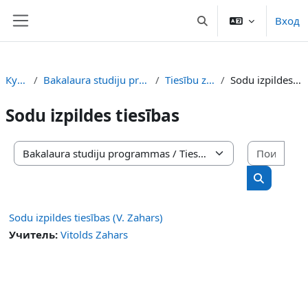
Перейти к основному содержанию
Вход
Изменить данные пои
Боковая панель
Курсы
Bakalaura studiju programmas
Tiesību zinātne
Sodu izpildes tiesības
Sodu izpildes tiesības
Поис
Категории курсов
Поиск ку
Sodu izpildes tiesības (V. Zahars)
Учитель:
Vitolds Zahars