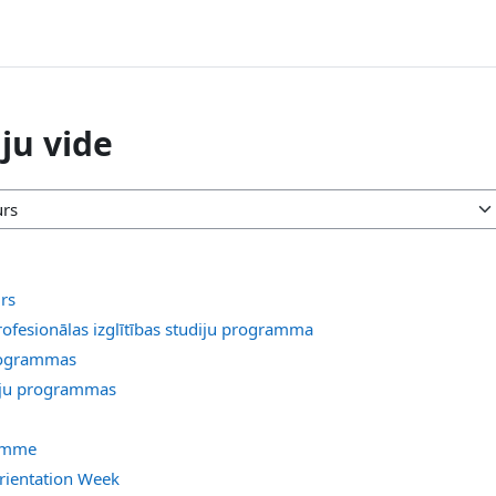
ju vide
urs
rofesionālas izglītības studiju programma
programmas
iju programmas
ramme
rientation Week