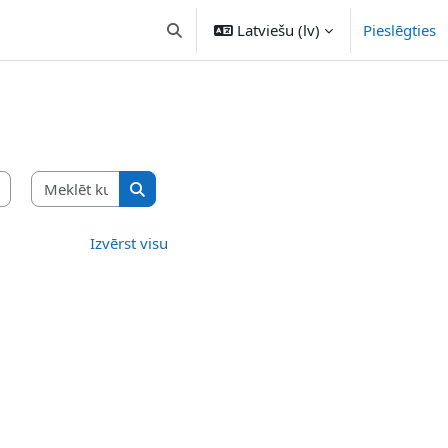
Latviešu ‎(lv)‎
Pieslēgties
Pārslēgt meklēšanas ievadi
Meklēt kursus
Meklēt kursus
Izvērst visu