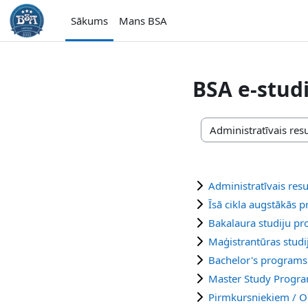
Atvērt galveno saturu
Sākums
Mans BSA
BSA e-studi
Kursu kategorijas
Administratīvais res
Īsā cikla augstākās p
Bakalaura studiju 
Maģistrantūras stud
Bachelor's programs
Master Study Prog
Pirmkursniekiem / O