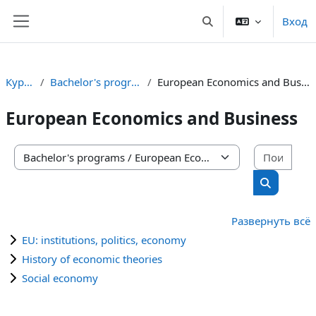
Перейти к основному содержанию
Вход
Изменить данные пои
Боковая панель
Курсы
Bachelor's programs
European Economics and Business
European Economics and Business
Поис
Категории курсов
Поиск ку
Развернуть всё
EU: institutions, politics, economy
History of economic theories
Social economy